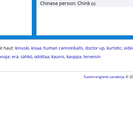
Chinese person: Chink
(
s
)
t haut:
kinuski
,
kisaa
,
human cannonballs
,
doctor up
,
kurtotic
,
vide
anoja
:
erä
,
sähkö
,
odottaa
,
kaunis
,
kauppa
,
terveisin
Suomi-englanti sanakirja
© 20