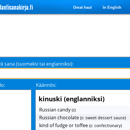
Omat haut
In English
ä sana (suomeksi tai englanniksi):
lo:
Käännös:
kinuski (englanniksi)
Russian candy
(
s
)
Russian chocolate
(
s
: sweet dessert sauce)
kind of fudge or toffee
(
s
: confectionary)