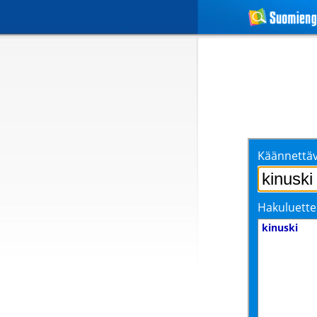
Käännettäv
Hakuluette
kinuski