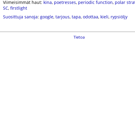
Viimeisimmät haut:
kina
,
poetresses
,
periodic function
,
polar str
SC
,
firstlight
Suosittuja sanoja
:
google
,
tarjous
,
tapa
,
odottaa
,
kieli
,
rypsiöljy
Tietoa