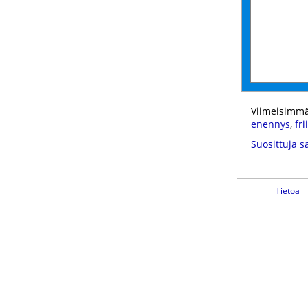
Viimeisimmä
enennys
,
fri
Suosittuja s
Tietoa