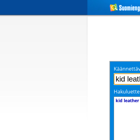
Käännettäv
Hakuluette
kid leather