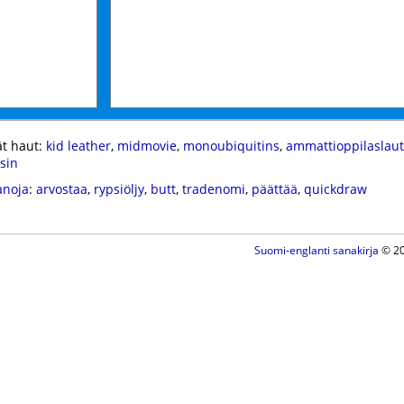
t haut:
kid leather
,
midmovie
,
monoubiquitins
,
ammattioppilaslau
isin
anoja
:
arvostaa
,
rypsiöljy
,
butt
,
tradenomi
,
päättää
,
quickdraw
Suomi-englanti sanakirja
© 20