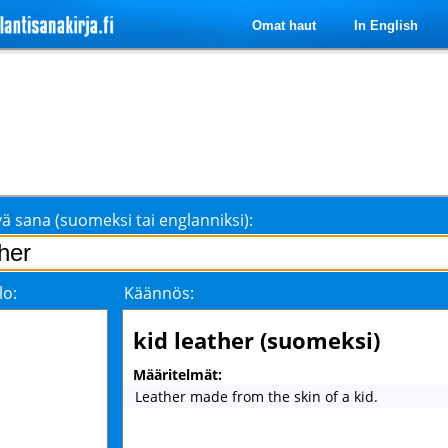
Omat haut
In English
ä sana (suomeksi tai englanniksi):
lo:
Käännös:
kid leather (suomeksi)
Määritelmät:
Leather made from the skin of a kid.