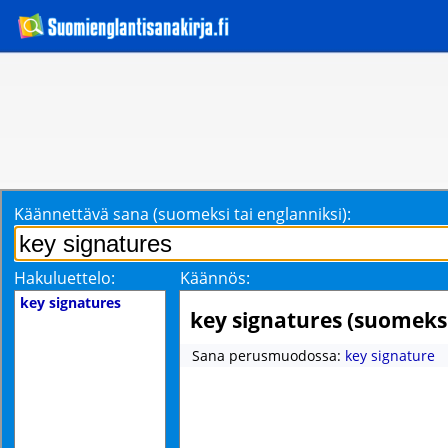
Käännettävä sana (suomeksi tai englanniksi):
Hakuluettelo:
Käännös:
key signatures
key signatures (suomeks
Sana perusmuodossa:
key signature