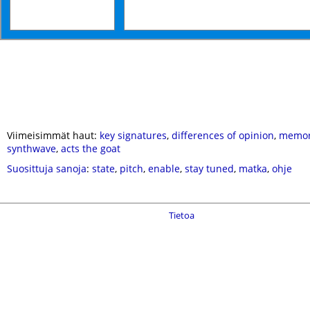
Viimeisimmät haut:
key signatures
,
differences of opinion
,
memor
synthwave
,
acts the goat
Suosittuja sanoja
:
state
,
pitch
,
enable
,
stay tuned
,
matka
,
ohje
Tietoa