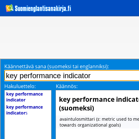
Käännettävä sana (suomeksi tai englanniksi):
Hakuluettelo:
Käännös:
key performance
key performance indicat
indicator
(suomeksi)
key performance
indicator
s
avaintulosmittari
(
s
: metric used to m
towards organizational goals)