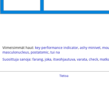
Viimeisimmät haut:
key performance indicator
,
ashy minivet
,
mou
masculonucleus
,
postatomic
,
tui na
Suosittuja sanoja
:
farang
,
joka
,
itseohjautuva
,
varata
,
check
,
matk
Tietoa