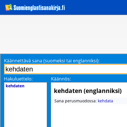
Käännettävä sana (suomeksi tai englanniksi):
Hakuluettelo:
Käännös:
kehdaten
kehdaten (englanniksi)
Sana perusmuodossa:
kehdata