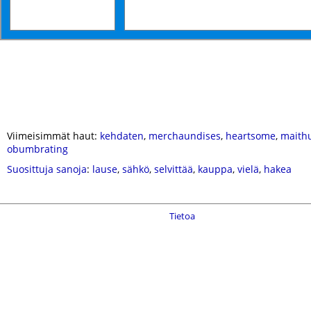
Viimeisimmät haut:
kehdaten
,
merchaundises
,
heartsome
,
maith
obumbrating
Suosittuja sanoja
:
lause
,
sähkö
,
selvittää
,
kauppa
,
vielä
,
hakea
Tietoa