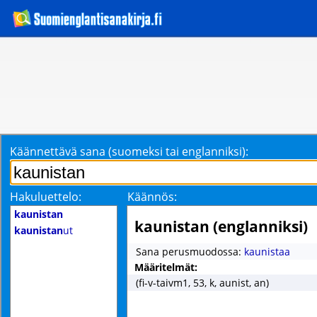
Käännettävä sana (suomeksi tai englanniksi):
Hakuluettelo:
Käännös:
kaunistan
kaunistan (englanniksi)
kaunistan
ut
Sana perusmuodossa:
kaunistaa
Määritelmät:
(fi-v-taivm1, 53, k, aunist, an)