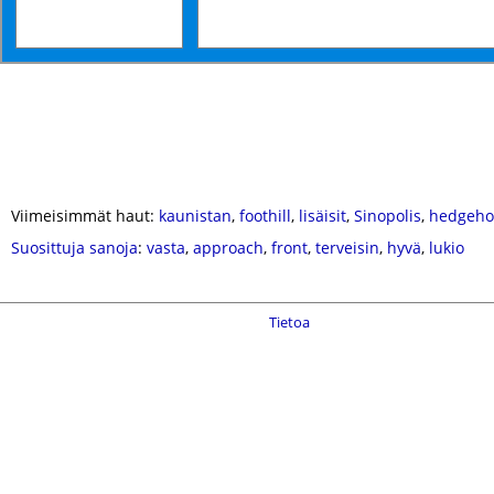
Viimeisimmät haut:
kaunistan
,
foothill
,
lisäisit
,
Sinopolis
,
hedgeho
Suosittuja sanoja
:
vasta
,
approach
,
front
,
terveisin
,
hyvä
,
lukio
Tietoa