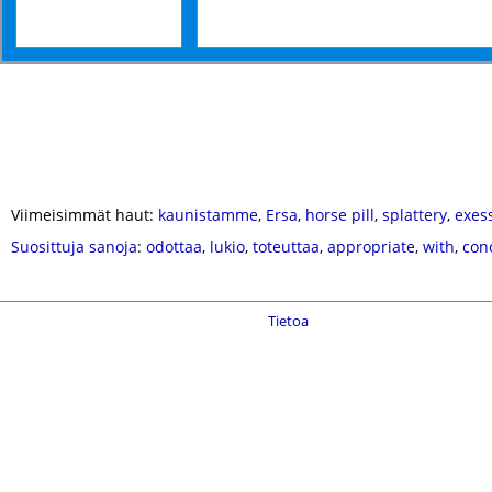
Viimeisimmät haut:
kaunistamme
,
Ersa
,
horse pill
,
splattery
,
exes
Suosittuja sanoja
:
odottaa
,
lukio
,
toteuttaa
,
appropriate
,
with
,
con
Tietoa