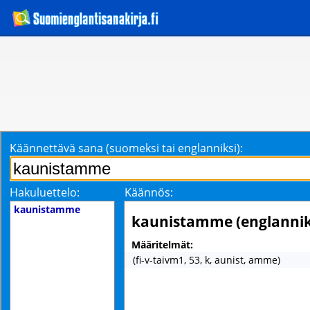
Käännettävä sana (suomeksi tai englanniksi):
Hakuluettelo:
Käännös:
kaunistamme
kaunistamme (englannik
Määritelmät:
(fi-v-taivm1, 53, k, aunist, amme)