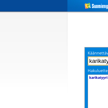
Käännettäv
Hakuluette
karikatyyri