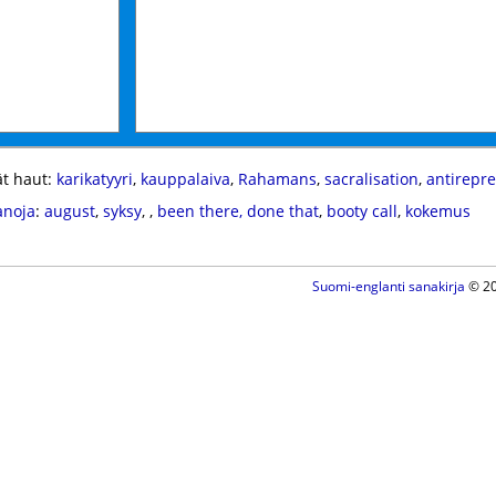
t haut:
karikatyyri
,
kauppalaiva
,
Rahamans
,
sacralisation
,
antirepre
anoja
:
august
,
syksy
,
,
been there, done that
,
booty call
,
kokemus
Suomi-englanti sanakirja
© 20