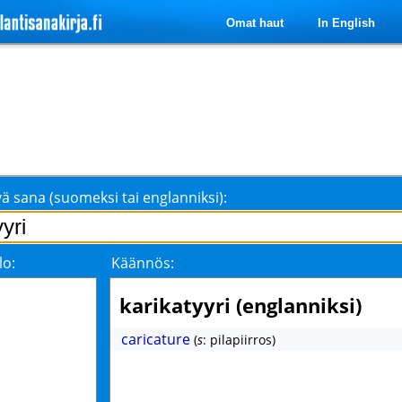
Omat haut
In English
ä sana (suomeksi tai englanniksi):
lo:
Käännös:
karikatyyri (englanniksi)
caricature
(
s
: pilapiirros)