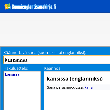
Käännettävä sana (suomeksi tai englanniksi):
Hakuluettelo:
Käännös:
kansissa
kansissa (englanniksi)
Sana perusmuodossa:
kansi