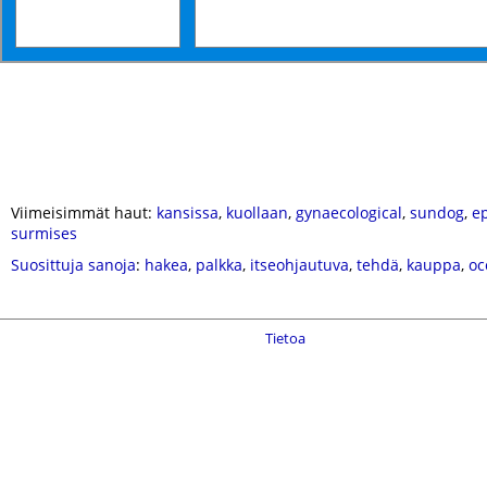
Viimeisimmät haut:
kansissa
,
kuollaan
,
gynaecological
,
sundog
,
e
surmises
Suosittuja sanoja
:
hakea
,
palkka
,
itseohjautuva
,
tehdä
,
kauppa
,
oc
Tietoa