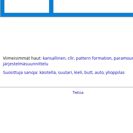
Viimeisimmät haut:
kansallinen
,
cllr
,
pattern formation
,
paramou
järjestelmäsuunnittelu
Suosittuja sanoja
:
käsitellä
,
suutari
,
kieli
,
butt
,
auto
,
ylioppilas
Tietoa