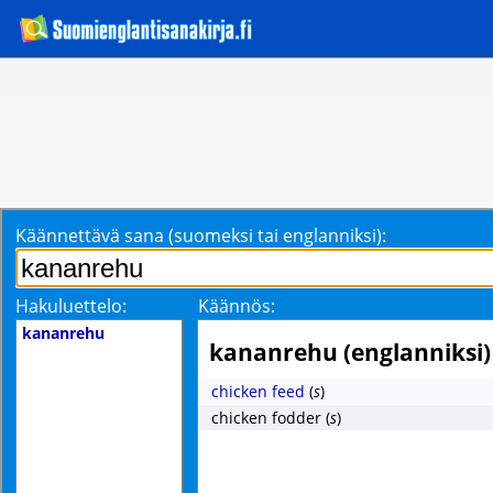
Käännettävä sana (suomeksi tai englanniksi):
Hakuluettelo:
Käännös:
kananrehu
kananrehu (englanniksi)
chicken feed
(
s
)
chicken fodder
(
s
)