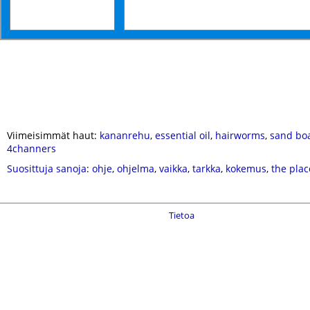
Viimeisimmät haut:
kananrehu
,
essential oil
,
hairworms
,
sand bo
4channers
Suosittuja sanoja
:
ohje
,
ohjelma
,
vaikka
,
tarkka
,
kokemus
,
the plac
Tietoa