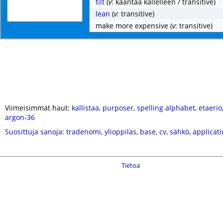
tilt
(
v
: kääntää kallelleen / transitive)
lean
(
v
: transitive)
make more expensive
(
v
: transitive)
Viimeisimmät haut:
kallistaa
,
purposer
,
spelling alphabet
,
etaerio
argon-36
Suosittuja sanoja
:
tradenomi
,
ylioppilas
,
base
,
cv
,
sähkö
,
applicat
Tietoa