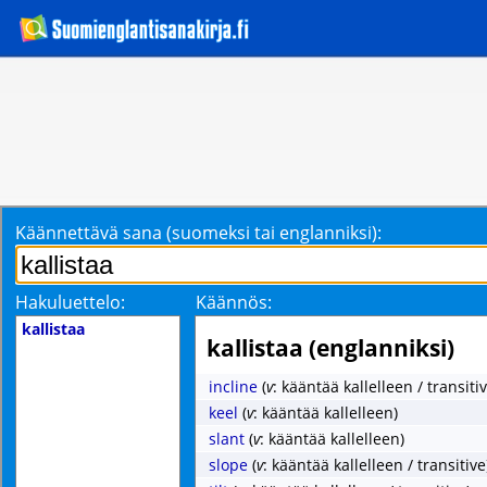
Käännettävä sana (suomeksi tai englanniksi):
Hakuluettelo:
Käännös:
kallistaa
kallistaa (englanniksi)
incline
(
v
: kääntää kallelleen / transitiv
keel
(
v
: kääntää kallelleen)
slant
(
v
: kääntää kallelleen)
slope
(
v
: kääntää kallelleen / transitive