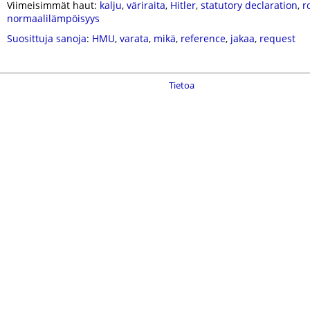
Viimeisimmät haut:
kalju
,
väriraita
,
Hitler
,
statutory declaration
,
r
normaalilämpöisyys
Suosittuja sanoja
:
HMU
,
varata
,
mikä
,
reference
,
jakaa
,
request
Tietoa