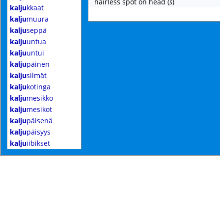
hairless spot on head
(
s
)
kalju
kkaat
kalju
muura
kalju
seppä
kalju
untua
kalju
untui
kalju
päinen
kalju
silmät
kalju
kotinga
kalju
mesikko
kalju
mesikot
kalju
päisenä
kalju
päisyys
kalju
iibikset