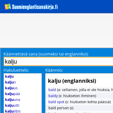
Käännettävä sana (suomeksi tai englanniksi):
Hakuluettelo:
Käännös:
kalju
kalju (englanniksi)
kalju
n
kalju
us
bald
(
a
: sellainen, jolla ei ole hiuksia,
kalju
pää
baldy
(
s
: hiukseton ihminen)
kalju
una
bald spot
(
s
: hiukseton kohta päässä)
kalju
utti
bald person
(
s
)
kalju
iibis