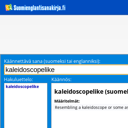
Käännettävä sana (suomeksi tai englanniksi):
Hakuluettelo:
Käännös:
kaleidoscopelike
kaleidoscopelike (suomek
Määritelmät:
Resembling a kaleidoscope or some as