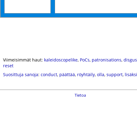
Viimeisimmät haut:
kaleidoscopelike
,
PoCs
,
patronisations
,
disgus
reset
Suosittuja sanoja
:
conduct
,
päättää
,
röyhtäily
,
olla
,
support
,
lisäks
Tietoa