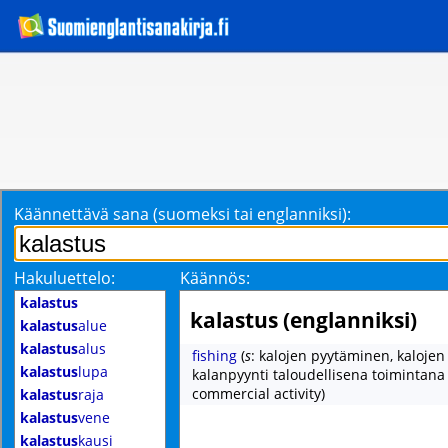
Käännettävä sana (suomeksi tai englanniksi):
Hakuluettelo:
Käännös:
kalastus
kalastus (englanniksi)
kalastus
alue
kalastus
alus
fishing
(
s
: kalojen pyytäminen, kaloje
kalastus
lupa
kalanpyynti taloudellisena toimintana
commercial activity)
kalastus
raja
kalastus
vene
kalastus
kausi