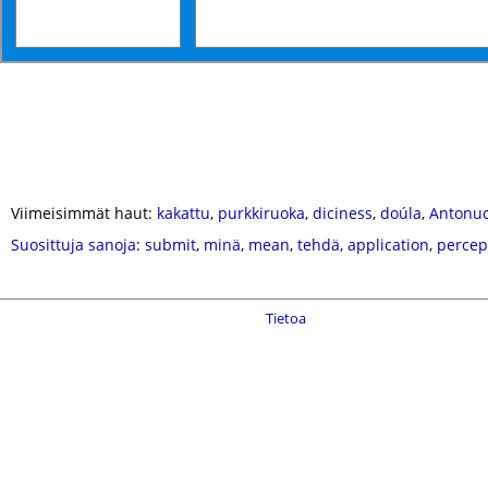
Viimeisimmät haut:
kakattu
,
purkkiruoka
,
diciness
,
doúla
,
Antonuc
Suosittuja sanoja
:
submit
,
minä
,
mean
,
tehdä
,
application
,
percep
Tietoa