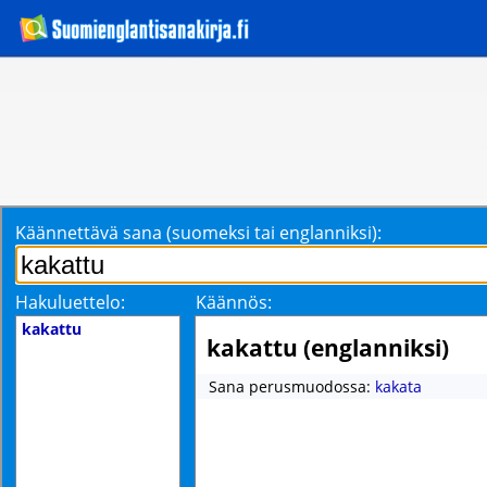
Käännettävä sana (suomeksi tai englanniksi):
Hakuluettelo:
Käännös:
kakattu
kakattu (englanniksi)
Sana perusmuodossa:
kakata