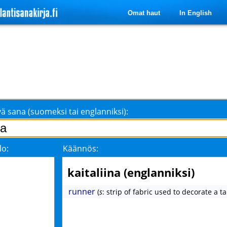
Omat haut
In English
ä sana (suomeksi tai englanniksi):
lo:
Käännös:
kaitaliina (englanniksi)
runner
(
s
: strip of fabric used to decorate a ta