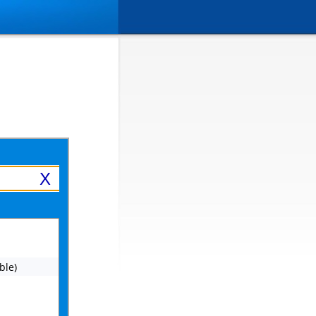
X
ble)