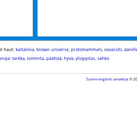
t haut:
kaitaliina
,
known universe
,
protomammals
,
oxoacids
,
äänill
anoja
:
tarkka
,
toiminta
,
päättää
,
hyvä
,
ylioppilas
,
sähkö
Suomi-englanti sanakirja
© 20