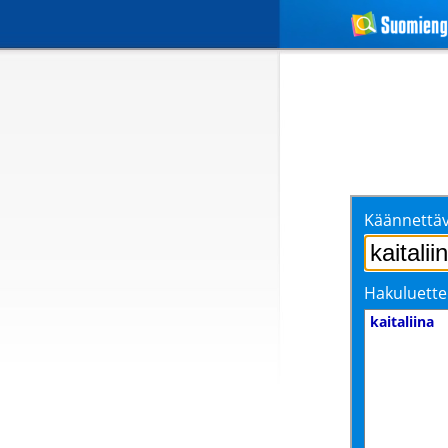
Käännettäv
Hakuluette
kaitaliina