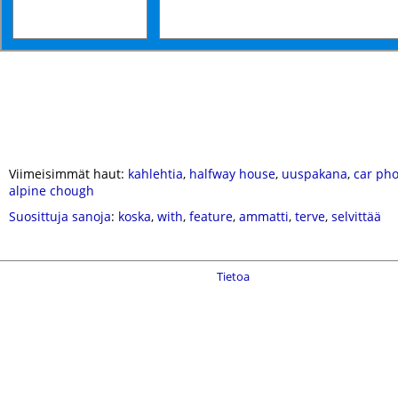
Viimeisimmät haut:
kahlehtia
,
halfway house
,
uuspakana
,
car ph
alpine chough
Suosittuja sanoja
:
koska
,
with
,
feature
,
ammatti
,
terve
,
selvittää
Tietoa