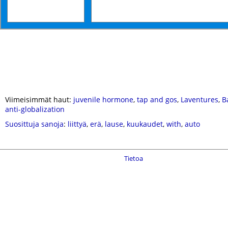
Viimeisimmät haut:
juvenile hormone
,
tap and gos
,
Laventures
,
B
anti-globalization
Suosittuja sanoja
:
liittyä
,
erä
,
lause
,
kuukaudet
,
with
,
auto
Tietoa