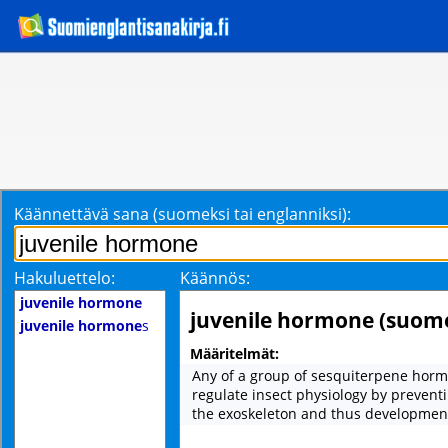
Käännettävä sana (suomeksi tai englanniksi):
Hakuluettelo:
Käännös:
juvenile hormone
juvenile hormone (suome
juvenile hormone
s
Määritelmät:
Any of a group of sesquiterpene horm
regulate insect physiology by prevent
the exoskeleton and thus development