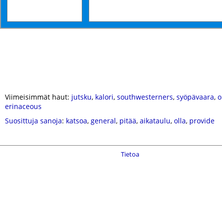
Viimeisimmät haut:
jutsku
,
kalori
,
southwesterners
,
syöpävaara
,
o
erinaceous
Suosittuja sanoja
:
katsoa
,
general
,
pitää
,
aikataulu
,
olla
,
provide
Tietoa