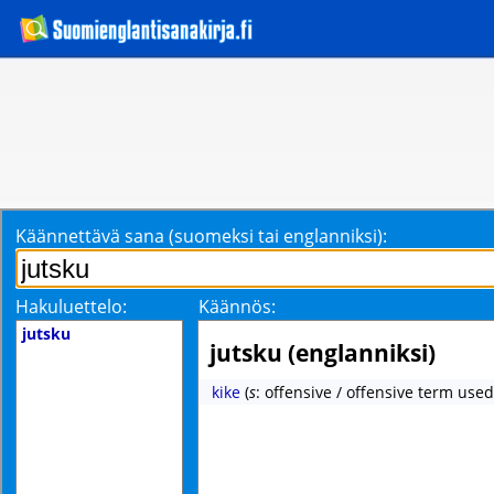
Käännettävä sana (suomeksi tai englanniksi):
Hakuluettelo:
Käännös:
jutsku
jutsku (englanniksi)
kike
(
s
: offensive / offensive term used