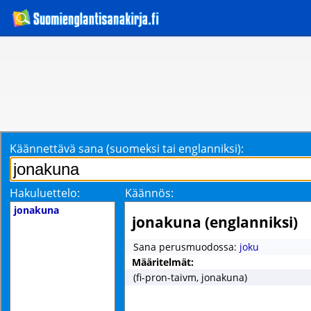
Käännettävä sana (suomeksi tai englanniksi):
Hakuluettelo:
Käännös:
jonakuna
jonakuna (englanniksi)
Sana perusmuodossa:
joku
Määritelmät:
(fi-pron-taivm, jonakuna)