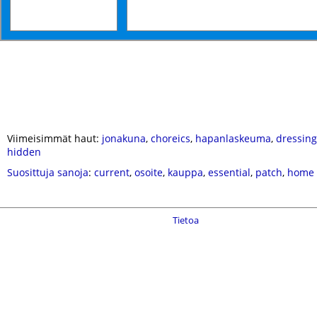
Viimeisimmät haut:
jonakuna
,
choreics
,
hapanlaskeuma
,
dressin
hidden
Suosittuja sanoja
:
current
,
osoite
,
kauppa
,
essential
,
patch
,
home
Tietoa