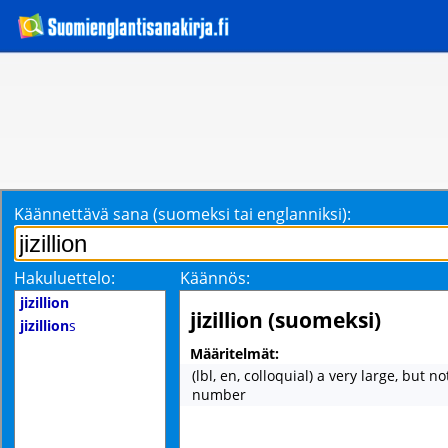
Käännettävä sana (suomeksi tai englanniksi):
Hakuluettelo:
Käännös:
jizillion
jizillion (suomeksi)
jizillion
s
Määritelmät:
(lbl, en, colloquial) a very large, but no
number