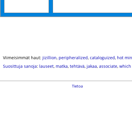
Viimeisimmät haut:
jizillion
,
peripheralized
,
cataloguized
,
hot min
Suosittuja sanoja
:
lauseet
,
matka
,
tehtävä
,
jakaa
,
associate
,
which
Tietoa