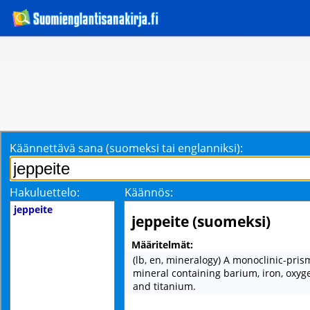
Käännettävä sana (suomeksi tai englanniksi):
Hakuluettelo:
Käännös:
jeppeite
jeppeite (suomeksi)
Määritelmät:
(lb, en, mineralogy) A monoclinic-pris
mineral containing barium, iron, oxyg
and titanium.