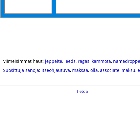
Viimeisimmät haut:
jeppeite
,
leeds
,
ragas
,
kammota
,
namedroppe
Suosittuja sanoja
:
itseohjautuva
,
maksaa
,
olla
,
associate
,
maksu
,
e
Tietoa