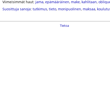
Viimeisimmät haut:
jama
,
epämääräinen
,
make
,
kahlitaan
,
obliqu
Suosittuja sanoja
:
tutkimus
,
tieto
,
monipuolinen
,
maksaa
,
koulutu
Tietoa