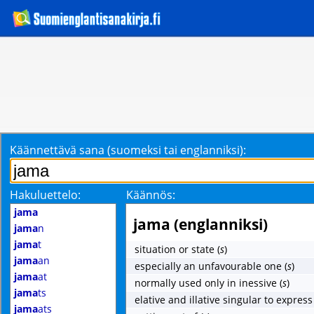
Käännettävä sana (suomeksi tai englanniksi):
Hakuluettelo:
Käännös:
jama
jama (englanniksi)
jama
n
jama
t
situation or state
(
s
)
jama
an
especially an unfavourable one
(
s
)
jama
at
normally used only in inessive
(
s
)
jama
ts
elative and illative singular to express
jama
ats