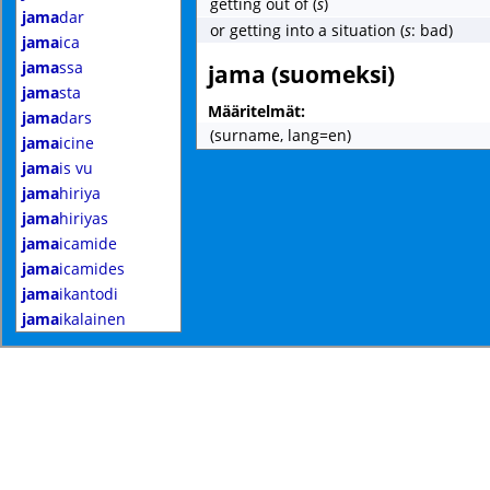
getting out of
(
s
)
jama
dar
or getting into a situation
(
s
: bad)
jama
ica
jama
ssa
jama (suomeksi)
jama
sta
Määritelmät:
jama
dars
(surname, lang=en)
jama
icine
jama
is vu
jama
hiriya
jama
hiriyas
jama
icamide
jama
icamides
jama
ikantodi
jama
ikalainen