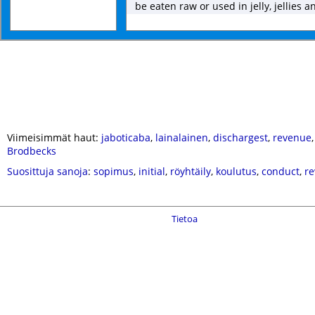
be eaten raw or used in jelly, jellies a
Viimeisimmät haut:
jaboticaba
,
lainalainen
,
dischargest
,
revenue
Brodbecks
Suosittuja sanoja
:
sopimus
,
initial
,
röyhtäily
,
koulutus
,
conduct
,
r
Tietoa