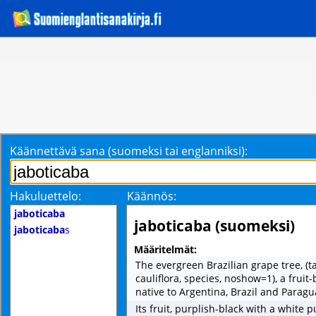
Käännettävä sana (suomeksi tai englanniksi):
Hakuluettelo:
Käännös:
jaboticaba
jaboticaba (suomeksi)
jaboticaba
s
Määritelmät:
The evergreen Brazilian grape tree, (ta
cauliflora, species, noshow=1), a fruit
native to Argentina, Brazil and Paragu
Its fruit, purplish-black with a white 