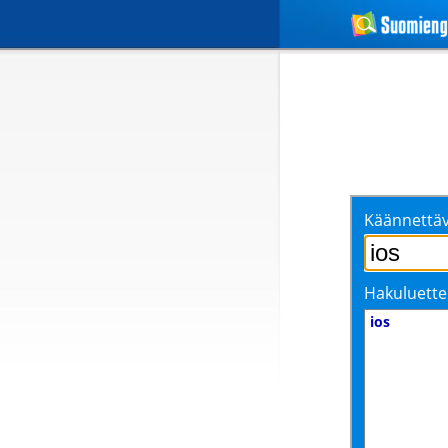
Käännettäv
Hakuluette
ios