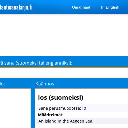
Omat haut
In English
ä sana (suomeksi tai englanniksi):
lo:
Käännös:
ios (suomeksi)
io
Sana perusmuodossa:
Määritelmät:
An island in the Aegean Sea.