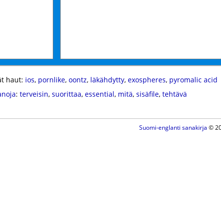
t haut:
ios
,
pornlike
,
oontz
,
läkähdytty
,
exospheres
,
pyromalic acid
anoja
:
terveisin
,
suorittaa
,
essential
,
mitä
,
sisäfile
,
tehtävä
Suomi-englanti sanakirja
© 20