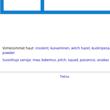
Viimeisimmät haut:
insolent
,
kuivaminen
,
witch hazel
,
kuolinpesä
powder
Suosittuja sanoja
:
maa
,
kokemus
,
pitch
,
squad
,
pasianssi
,
asiakas
Tietoa