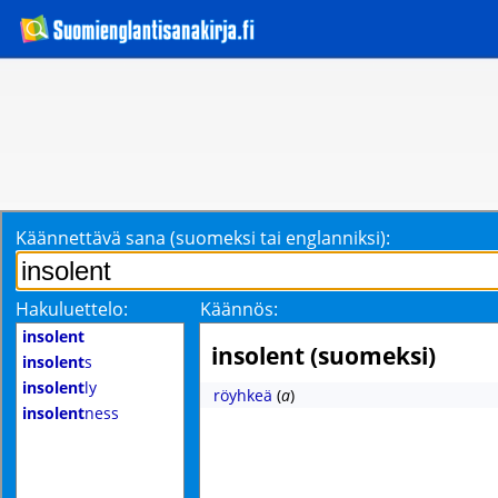
Käännettävä sana (suomeksi tai englanniksi):
Hakuluettelo:
Käännös:
insolent
insolent (suomeksi)
insolent
s
insolent
ly
röyhkeä
(
a
)
insolent
ness