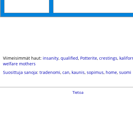
Viimeisimmät haut:
insanity
,
qualified
,
Potterite
,
crestings
,
kalifor
welfare mothers
Suosittuja sanoja
:
tradenomi
,
can
,
kaunis
,
sopimus
,
home
,
suomi
Tietoa