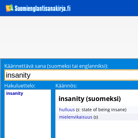
Käännettävä sana (suomeksi tai englanniksi):
Hakuluettelo:
Käännös:
insanity
insanity (suomeksi)
hulluus
(
s
: state of being insane)
mielenvikaisuus
(
s
)