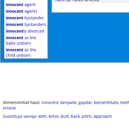
innocent
agent
innocent
agents
innocent
bystander
innocent
bystanders
innocent
ly divorced
innocent
as the
babe unborn
innocent
as the
child unborn
Viimeisimmät haut:
innocent
,
kenyaite
,
gaydar
,
konserttitalo
,
meth
octane
Suosittuja sanoja
:
with
,
kiitos
,
butt
,
back
,
pitch
,
approach