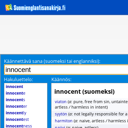
Käännettävä sana (suomeksi tai englanniksi):
Hakuluettelo:
Käännös:
innocent
innocent (suomeksi)
innocent
e
innocent
s
viaton
(
a
: pure, free from sin, untaint
innocent
er
artless
/
harmless in intent)
innocent
ly
syytön
(
a
: not legally responsible for 
innocent
est
harmiton
(
a
: naive, artless
/
harmless i
innocent
ness
naiivi
(
a
: naive, artless)