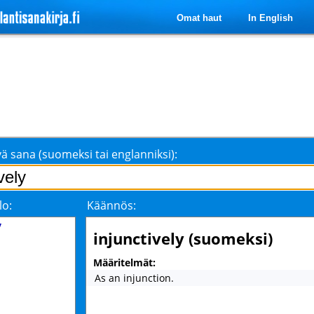
Omat haut
In English
ä sana (suomeksi tai englanniksi):
lo:
Käännös:
y
injunctively (suomeksi)
Määritelmät:
As an injunction.