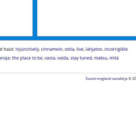
t haut:
injunctively
,
cinnamein
,
ostia
,
live
,
lahjaton
,
incorrigible
anoja
:
the place to be
,
vasta
,
voida
,
stay tuned
,
maksu
,
mitä
Suomi-englanti sanakirja
© 20