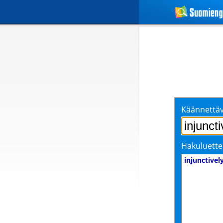
Käännettäv
Hakuluette
injunctivel