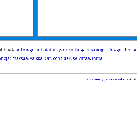
t haut:
airbridge
,
inhabitancy
,
unkinking
,
moonings
,
sludge
,
Roman
anoja
:
maksaa
,
vaikka
,
cat
,
consider
,
selvittää
,
initial
Suomi-englanti sanakirja
© 20