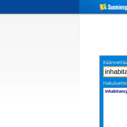
Käännettäv
Hakuluette
inhabitanc