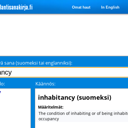
Omat haut
In English
ä sana (suomeksi tai englanniksi):
lo:
Käännös:
y
inhabitancy (suomeksi)
Määritelmät:
The condition of inhabiting or of being inhabit
occupancy