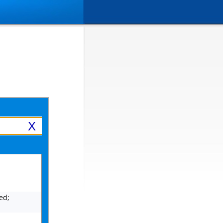
X
ed;