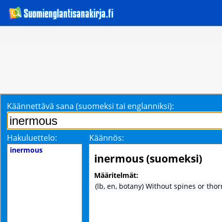
Käännettävä sana (suomeksi tai englanniksi):
Hakuluettelo:
Käännös:
inermous
inermous (suomeksi)
Määritelmät:
(lb, en, botany) Without spines or thor