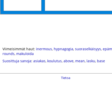
Viimeisimmät haut:
inermous
,
hypnagogia
,
suoraselkäisyys
,
epäm
rounds
,
makuloida
Suosittuja sanoja
:
asiakas
,
koulutus
,
above
,
mean
,
lasku
,
base
Tietoa