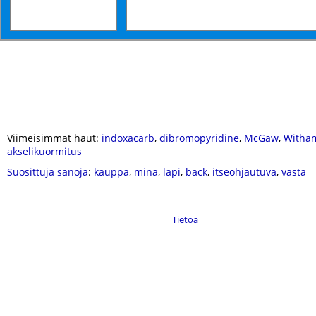
Viimeisimmät haut:
indoxacarb
,
dibromopyridine
,
McGaw
,
Witha
akselikuormitus
Suosittuja sanoja
:
kauppa
,
minä
,
läpi
,
back
,
itseohjautuva
,
vasta
Tietoa