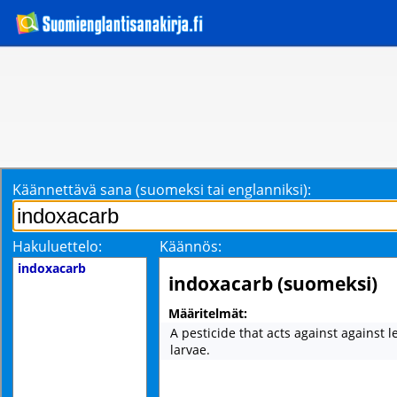
Käännettävä sana (suomeksi tai englanniksi):
Hakuluettelo:
Käännös:
indoxacarb
indoxacarb (suomeksi)
Määritelmät:
A pesticide that acts against against 
larvae.