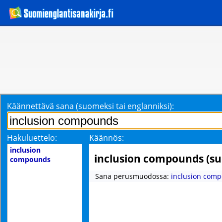
Käännettävä sana (suomeksi tai englanniksi):
Hakuluettelo:
Käännös:
inclusion
inclusion compounds (s
compounds
Sana perusmuodossa:
inclusion com