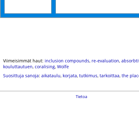
Viimeisimmät haut:
inclusion compounds
,
re-evaluation
,
absorbti
kouluttautuen
,
coralising
,
Wolfe
Suosittuja sanoja
:
aikataulu
,
korjata
,
tutkimus
,
tarkoittaa
,
the plac
Tietoa