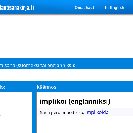
Omat haut
In English
ä sana (suomeksi tai englanniksi):
lo:
Käännös:
implikoi (englanniksi)
implikoida
Sana perusmuodossa:
n