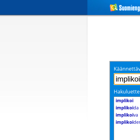
Käännettäv
Hakuluette
implikoi
implikoi
da
implikoi
va
implikoi
de