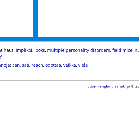
t haut:
implikoi
,
looks
,
multiple personality disorders
,
field mice
,
nu
y
anoja
:
can
,
sää
,
reach
,
odottaa
,
vaikka
,
vielä
Suomi-englanti sanakirja
© 20