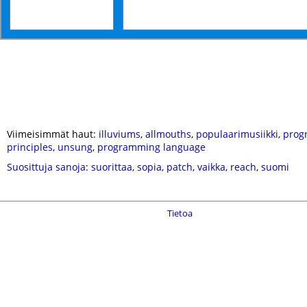
Viimeisimmät haut:
illuviums
,
allmouths
,
populaarimusiikki
,
prog
principles
,
unsung
,
programming language
Suosittuja sanoja
:
suorittaa
,
sopia
,
patch
,
vaikka
,
reach
,
suomi
Tietoa