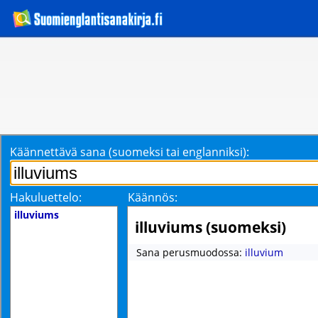
Käännettävä sana (suomeksi tai englanniksi):
Hakuluettelo:
Käännös:
illuviums
illuviums (suomeksi)
Sana perusmuodossa:
illuvium