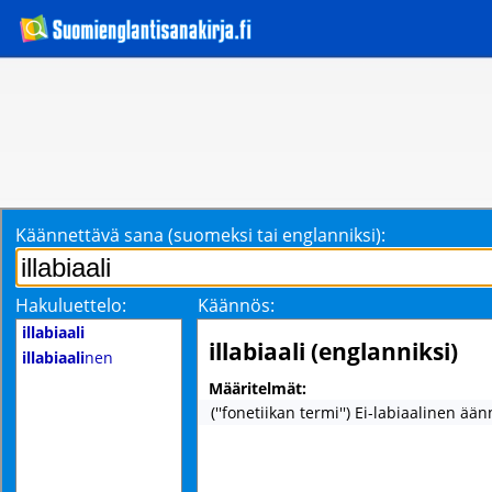
Käännettävä sana (suomeksi tai englanniksi):
Hakuluettelo:
Käännös:
illabiaali
illabiaali (englanniksi)
illabiaali
nen
Määritelmät:
(''fonetiikan termi'') Ei-labiaalinen ään