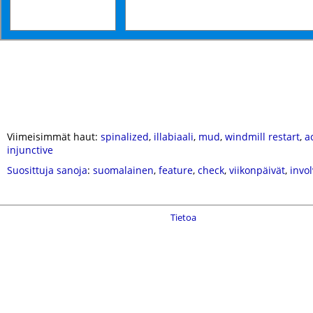
Viimeisimmät haut:
spinalized
,
illabiaali
,
mud
,
windmill restart
,
a
injunctive
Suosittuja sanoja
:
suomalainen
,
feature
,
check
,
viikonpäivät
,
invo
Tietoa