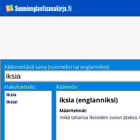
Käännettävä sana (suomeksi tai englanniksi):
Hakuluettelo:
Käännös:
iksia
iksia (englanniksi)
iksia
t
Määritelmät:
mikä tahansa iksioiden suvun ((takso, I