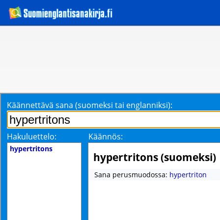
Käännettävä sana (suomeksi tai englanniksi):
Hakuluettelo:
Käännös:
hypertritons
hypertritons (suomeksi)
Sana perusmuodossa:
hypertriton