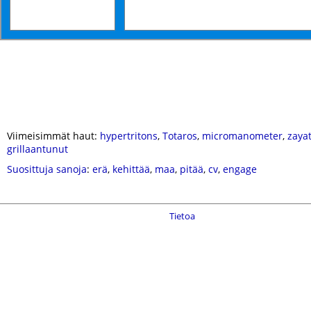
Viimeisimmät haut:
hypertritons
,
Totaros
,
micromanometer
,
zaya
grillaantunut
Suosittuja sanoja
:
erä
,
kehittää
,
maa
,
pitää
,
cv
,
engage
Tietoa