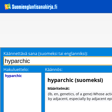
Käännettävä sana (suomeksi tai englanniksi):
Hakuluettelo:
Käännös:
hyparchic
hyparchic (suomeksi)
Määritelmät:
(lb, en, genetics, of a gene) Whose acti
by adjacent, especially by adjacent epi