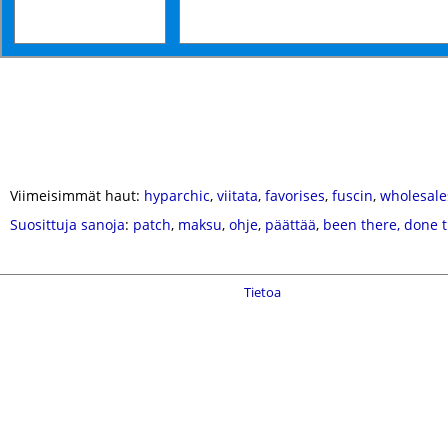
Viimeisimmät haut:
hyparchic
,
viitata
,
favorises
,
fuscin
,
wholesale
Suosittuja sanoja
:
patch
,
maksu
,
ohje
,
päättää
,
been there, done 
Tietoa