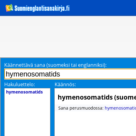
Käännettävä sana (suomeksi tai englanniksi):
Hakuluettelo:
Käännös:
hymenosomatids
hymenosomatids (suome
Sana perusmuodossa:
hymenosomati