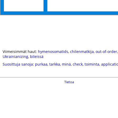
Viimeisimmät haut:
hymenosomatids
,
chilenmatkija
,
out-of-order
Ukrainianizing
,
bileissä
Suosittuja sanoja
:
purkaa
,
tarkka
,
minä
,
check
,
toiminta
,
applicati
Tietoa