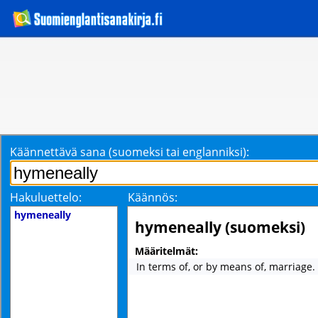
Käännettävä sana (suomeksi tai englanniksi):
Hakuluettelo:
Käännös:
hymeneally
hymeneally (suomeksi)
Määritelmät:
In terms of, or by means of, marriage.