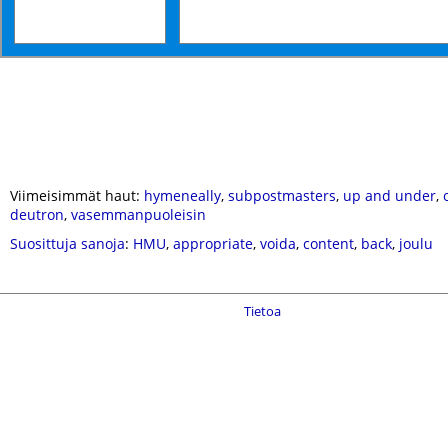
Viimeisimmät haut:
hymeneally
,
subpostmasters
,
up and under
,
deutron
,
vasemmanpuoleisin
Suosittuja sanoja
:
HMU
,
appropriate
,
voida
,
content
,
back
,
joulu
Tietoa