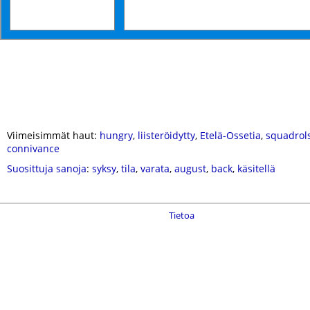
Viimeisimmät haut:
hungry
,
liisteröidytty
,
Etelä-Ossetia
,
squadrol
connivance
Suosittuja sanoja
:
syksy
,
tila
,
varata
,
august
,
back
,
käsitellä
Tietoa