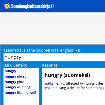
Käännettävä sana (suomeksi tai englanniksi):
Hakuluettelo:
Käännös:
hungry
hungry (suomeksi)
hungry
ghost
hungry
ghosts
nälkäinen
(
a
: affected by hunger; des
hungry
as a hog
eager, having a desire for something)
hungry
like the wolf