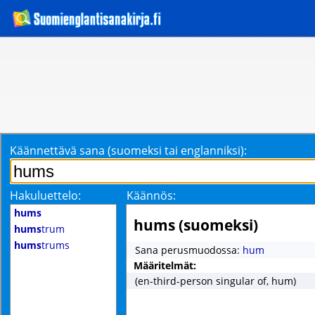
Käännettävä sana (suomeksi tai englanniksi):
Hakuluettelo:
Käännös:
hums
hums (suomeksi)
hums
trum
hums
trums
Sana perusmuodossa:
hum
Määritelmät:
(en-third-person singular of, hum)