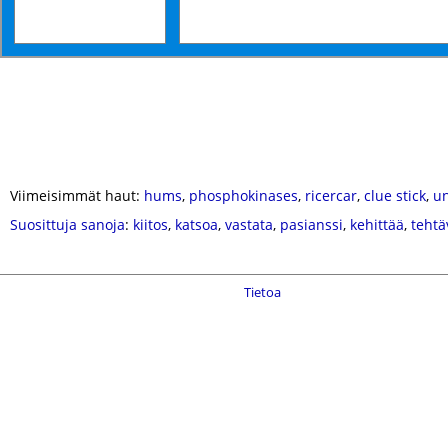
Viimeisimmät haut:
hums
,
phosphokinases
,
ricercar
,
clue stick
,
un
Suosittuja sanoja
:
kiitos
,
katsoa
,
vastata
,
pasianssi
,
kehittää
,
tehtä
Tietoa