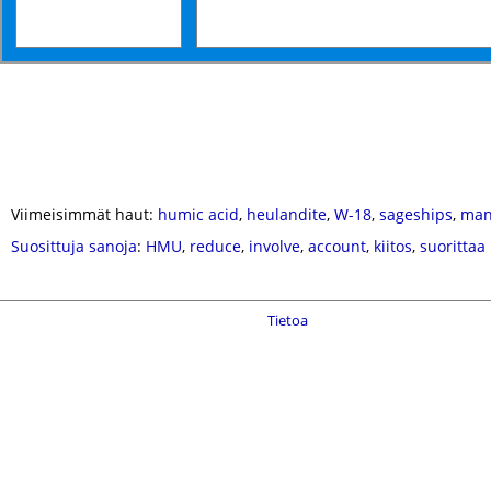
Viimeisimmät haut:
humic acid
,
heulandite
,
W-18
,
sageships
,
man
Suosittuja sanoja
:
HMU
,
reduce
,
involve
,
account
,
kiitos
,
suorittaa
Tietoa