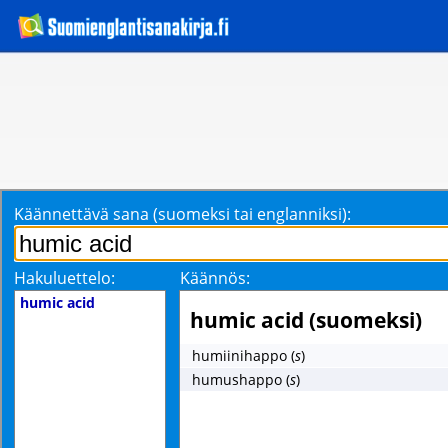
Käännettävä sana (suomeksi tai englanniksi):
Hakuluettelo:
Käännös:
humic acid
humic acid (suomeksi)
humiinihappo
(
s
)
humushappo
(
s
)