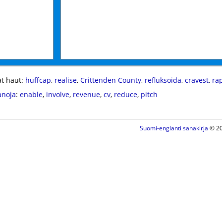
t haut:
huffcap
,
realise
,
Crittenden County
,
refluksoida
,
cravest
,
ra
anoja
:
enable
,
involve
,
revenue
,
cv
,
reduce
,
pitch
Suomi-englanti sanakirja
© 20