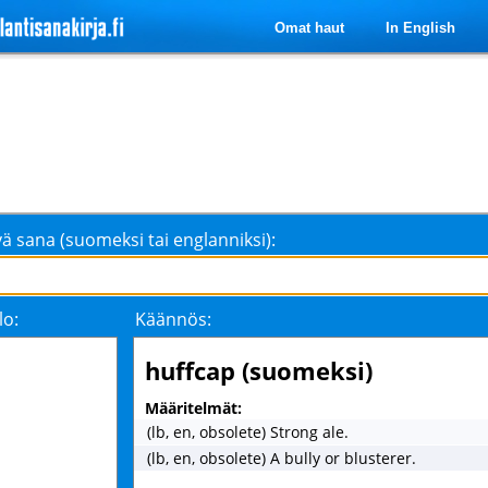
Omat haut
In English
ä sana (suomeksi tai englanniksi):
lo:
Käännös:
huffcap (suomeksi)
Määritelmät:
(lb, en, obsolete) Strong ale.
(lb, en, obsolete) A bully or blusterer.