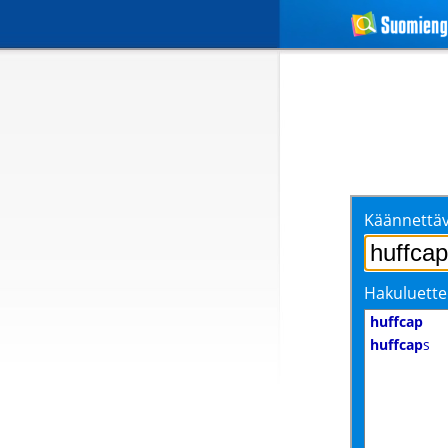
Käännettäv
Hakuluette
huffcap
huffcap
s