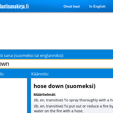
Omat haut
In English
ä sana (suomeksi tai englanniksi):
lo:
Käännös:
hose down (suomeksi)
Määritelmät:
(lb, en, transitive) To spray thoroughly with a h
(lb, en, transitive) To put out or reduce a fire b
water on the fire with a hose.