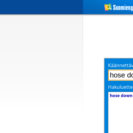
Käännettäv
Hakuluette
hose down