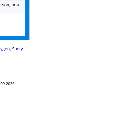
erson, or a
xygon
,
Sooty
09-2026