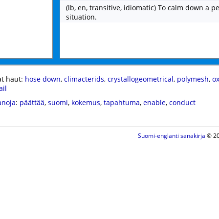
(lb, en, transitive, idiomatic) To calm down a p
situation.
t haut:
hose down
,
climacterids
,
crystallogeometrical
,
polymesh
,
o
ail
anoja
:
päättää
,
suomi
,
kokemus
,
tapahtuma
,
enable
,
conduct
Suomi-englanti sanakirja
© 20