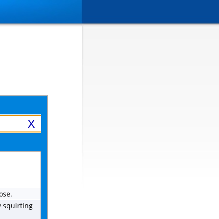
X
ose.
y squirting