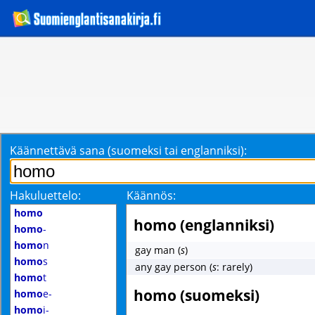
Käännettävä sana (suomeksi tai englanniksi):
Hakuluettelo:
Käännös:
homo
homo (englanniksi)
homo
-
homo
n
gay man
(
s
)
homo
s
any gay person
(
s
: rarely)
homo
t
homo (suomeksi)
homo
e-
homo
i-