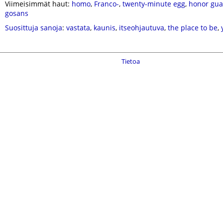
Viimeisimmät haut:
homo
,
Franco-
,
twenty-minute egg
,
honor gua
gosans
Suosittuja sanoja
:
vastata
,
kaunis
,
itseohjautuva
,
the place to be
,
Tietoa