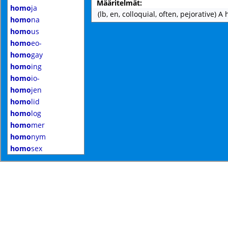
Määritelmät:
homo
ja
(lb, en, colloquial, often, pejorative) 
homo
na
homo
us
homo
eo-
homo
gay
homo
ing
homo
io-
homo
jen
homo
lid
homo
log
homo
mer
homo
nym
homo
sex