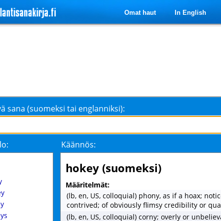
Omat haut
In English
ä sana (suomeksi tai englanniksi):
lo:
Käännös:
hokey (suomeksi)
y
Määritelmät:
ey
(lb, en, US, colloquial) phony, as if a hoax; noti
y
contrived; of obviously flimsy credibility or qua
ys
(lb, en, US, colloquial) corny; overly or unbeliev