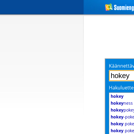
Käännettäv
Hakuluette
hokey
hokey
ness
hokey
poke
hokey
-pok
hokey
poke
hokey
poke