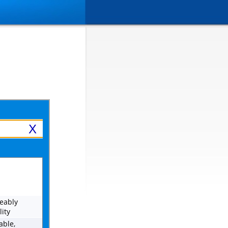
X
ceably
lity
able,