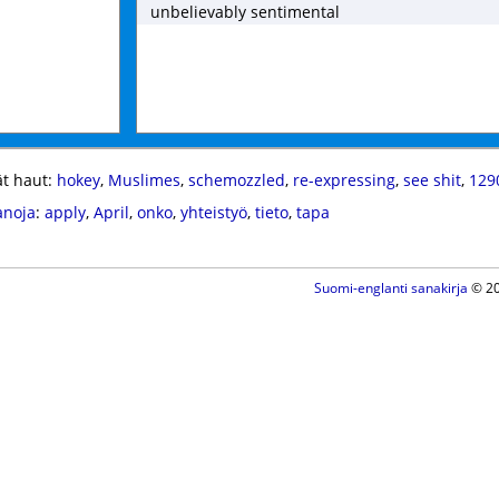
unbelievably sentimental
t haut:
hokey
,
Muslimes
,
schemozzled
,
re-expressing
,
see shit
,
129
anoja
:
apply
,
April
,
onko
,
yhteistyö
,
tieto
,
tapa
Suomi-englanti sanakirja
© 20